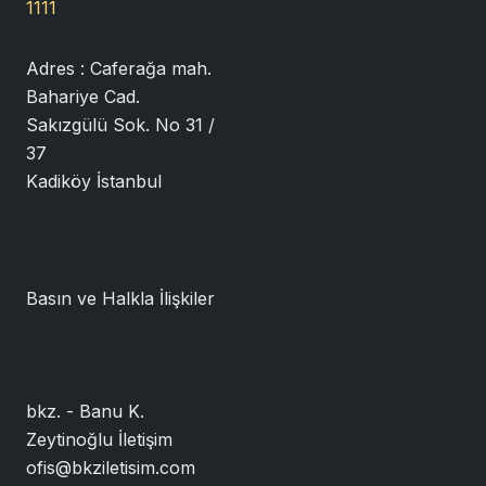
1111
Adres :
Caferağa mah.
Bahariye Cad.
Sakızgülü Sok. No 31 /
37
Kadiköy İstanbul
Basın ve Halkla İlişkiler
bkz. - Banu K.
Zeytinoğlu İletişim
ofis@bkziletisim.com