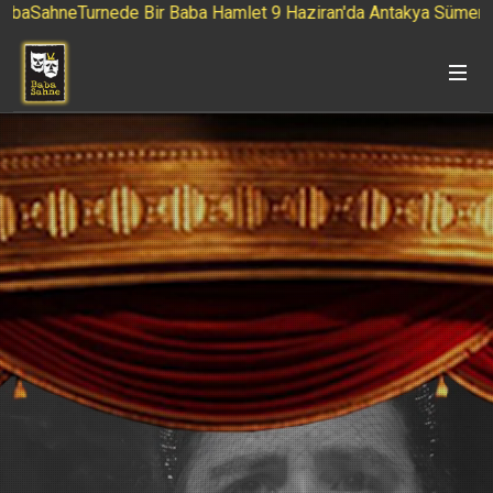
SahneTurnede Bir Baba Hamlet 9 Haziran'da Antakya Sümerler A