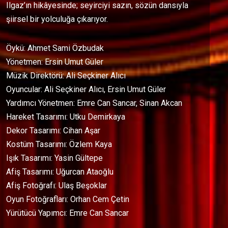
Ilgaz’ın hikâyesinde; seyirciyi sazın, sözün dansıyla
şiirsel bir yolculuğa çıkarıyor.
Öykü: Ahmet Sami Özbudak
Yönetmen: Ersin Umut Güler
Müzik Direktörü: Ali Seçkiner Alıcı
Oyuncular: Ali Seçkiner Alıcı, Ersin Umut Güler
Yardımcı Yönetmen: Emre Can Sancar, Sinan Akcan
Hareket Tasarımı: Utku Demirkaya
Dekor Tasarımı: Cihan Aşar
Kostüm Tasarımı: Özlem Kaya
Işık Tasarımı: Yasin Gültepe
Afiş Tasarımı: Uğurcan Ataoğlu
Afiş Fotoğrafı: Ulaş Beşoklar
Oyun Fotoğrafları: Orhan Cem Çetin
Yürütücü Yapımcı: Emre Can Sancar