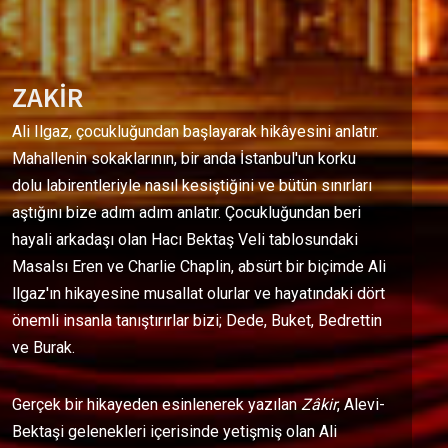
ZAKİR
Ali Ilgaz, çocukluğundan başlayarak hikâyesini anlatır.
Mahallenin sokaklarının, bir anda İstanbul'un korku
dolu labirentleriyle nasıl kesiştiğini ve bütün sınırları
aştığını bize adım adım anlatır. Çocukluğundan beri
hayali arkadaşı olan Hacı Bektaş Veli tablosundaki
Masalsı Eren ve Charlie Chaplin, absürt bir biçimde Ali
llgaz'ın hikayesine musallat olurlar ve hayatındaki dört
önemli insanla tanıştırırlar bizi; Dede, Buket, Bedrettin
ve Burak.
Gerçek bir hikayeden esinlenerek yazılan
Zâkir
, Alevi-
Bektaşi gelenekleri içerisinde yetişmiş olan Ali