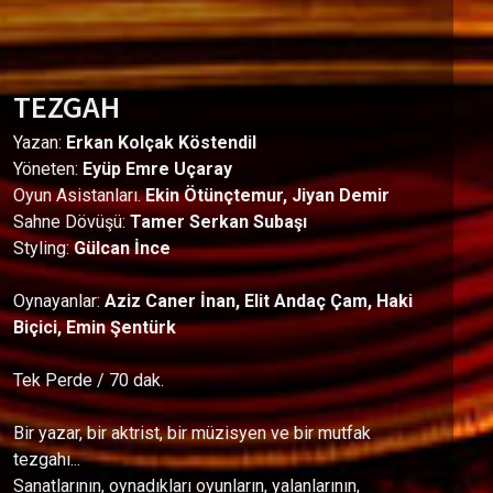
TEZGAH
Yazan:
Erkan Kolçak Köstendil
Yöneten:
Eyüp Emre Uçaray
Oyun Asistanları.
Ekin Ötünçtemur, Jiyan Demir
Sahne Dövüşü:
Tamer Serkan Subaşı
Styling:
Gülcan İnce
Oynayanlar:
Aziz Caner İnan, Elit Andaç Çam, Haki
Biçici, Emin Şentürk
Tek Perde / 70 dak.
Bir yazar, bir aktrist, bir müzisyen ve bir mutfak
tezgahı...
Sanatlarının, oynadıkları oyunların, yalanlarının,