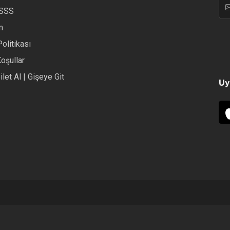
/SSS
m
Politikası
Koşullar
ilet Al | Gişeye Git
Uy