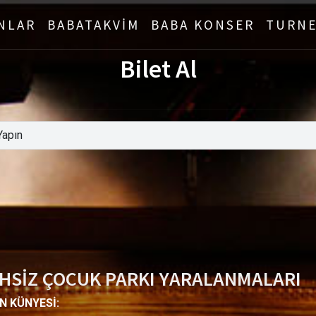
NLAR
BABATAKVİM
BABA KONSER
TURNE
Bilet Al
İHSİZ ÇOCUK PARKI YARALANMALARI
N KÜNYESİ: