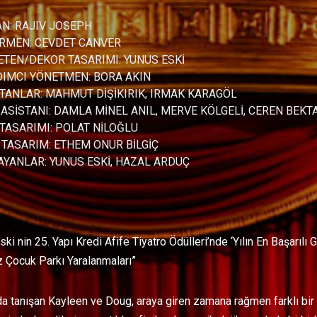
: RAJIV JOSEPH
MEN: CEVDET CANVER
EN/DEKOR TASARIMI: YUNUS ESKİ
MCI YÖNETMEN: BORA AKIN
NLAR: MAHMUT DİŞİKIRIK, IRMAK KARAGÖL
SİSTANI: DAMLA MİNEL ANIL, MERVE KÖLGELİ, CEREN BEKT
ASARIMI: POLAT NİLOĞLU
ASARIM: ETHEM ONUR BİLGİÇ
ANLAR: YUNUS ESKİ, HAZAL ARDUÇ
ki nin 25. Yapı Kredi Afife Tiyatro Ödülleri’nde ‘Yılın En Başarılı
z Çocuk Parkı Yaralanmaları”
a tanışan Kayleen ve Doug, araya giren zamana rağmen farklı bir bağ