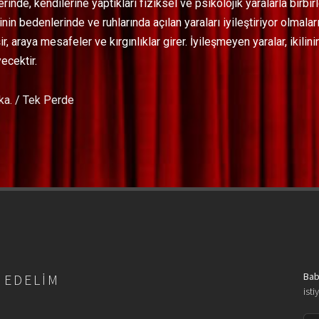
inde, kendilerine yaptıkları fiziksel ve psikolojik yaralarla birbir
rinin bedenlerinde ve ruhlarında açılan yaraları iyileştiriyor olmala
ir, araya mesafeler ve kırgınlıklar girer. İyileşmeyen yaralar, ikilin
ecektir.
ka. / Tek Perde
Bab
 EDELIM
isti