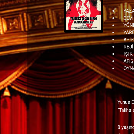
YAZAN
ÇEVİR
YÖNET
YARDI
ASİSTA
REJİ A
IŞIK T
AFİŞ T
OYNAY
Yunus Es
“Talihsi
8 yaşınd