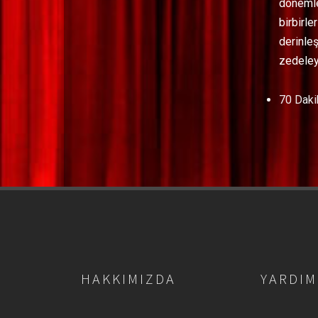
dönemler
birbirle
derinleş
zedeley
70 Daki
HAKKIMIZDA
YARDIM