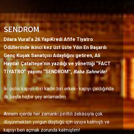
SENDROM
Dilara Vural’a 26.YapıKredi Afife Tiyatro
Ödüllerinde ikinci kez üst üste Yılın En Başarılı
Genç Kuşak Sanatçısı Adaylığını getiren, Ali
Haydar Çataltepe’nin yazdığı ve yönettiği ‘‘FACT
TİYATRO’’ yapımı ‘‘SENDROM’’,
Baba Sahne’de!
İki polis kapıyı -biri kadın biri erkek- kapıyı çaldığında
ilk başta hiçbir şey anlamadım.
Annem içerde her zamanki pırıltılı zekâsıyla çok
düşünmekten yorgun düştüğü için uyuya kalmıştı ve
kapıyı ben açmak zorunda kalmıştım!