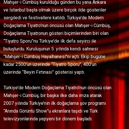
Mahşer-i Cümbüş kurulduğu günden bu yana Ankara
ve İstanbul başta olmak üzere birçok ilde gösteriler
sergiledi ve festivallere katıldı. Türkiye’de Modern
Doğaçlama Tiyatro'nun öncüsü olan Mahşer-i Cümbüş,
Doğaçlama Tiyatronun gösteri biçimlerinden biri olan
“Tiyatro Sporu”nu Türkiye’de ilk defa seyirci ile
buluşturdu. Kuruluşunun 5. yılında kendi sahnesi
"Mahşer-i Cümbüş Hayalhanesi"ni açtı. Ekip bugüne
kadar 2500'ün üzerinde “Tiyatro Sporu”, 400’ün
üzerinde “Beyin Fırtınası” gösterisi yaptı.
Türkiye’de Modern Doğaçlama Tiyatro'nun öncüsü olan
Mahşer-i Cümbüş, bir başka ilke daha imza atarak
2007 yılında Türkiye’nin ilk doğaçlama şov programı
“Anında Görüntü Show”u ekranlara taşıdı ve Türk
televizyonlarında yepyeni bir dönem başladı.