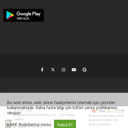
Bu web sitesi, web sitesi faaliyetlerini izlemek için çerezler
kullanmaktadır. Daha fazla bilgi için lütfen çerez politikamızı
© 2015 - 2024
okuyun.
Baba Sahne Görsel Sanatlar A.Ş. - Tüm Hakları
Bu web sayfasında yüksek
Saklıdır.
güvenlikli 2048-bit SSL
info@babasahne.com
KVKK Aydınlatma metni
Kabul Et
kullanılmaktadır.
+90 0216 700 1111