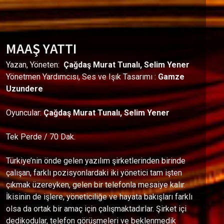
MAAŞ YATTI
Yazan, Yöneten:
Çağdaş Murat Tunalı, Selim Yener
Yönetmen Yardımcısı, Ses ve Işık Tasarımı :
Gamze
Uzundere
Oyuncular:
Çağdaş Murat Tunalı, Selim Yener
Tek Perde / 70 Dak.
Türkiye’nin önde gelen yazılım şirketlerinden birinde
çalışan, farklı pozisyonlardaki iki yönetici tam işten
çıkmak üzereyken, gelen bir telefonla mesaiye kalır.
İkisinin de işlere, yöneticiliğe ve hayata bakışları farklı
olsa da ortak bir amaç için çalışmaktadırlar. Şirket içi
dedikodular, telefon görüşmeleri ve beklenmedik