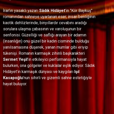
İran’ın yasaklı yazarı
Sâdık Hidâyet
’in "Kör Baykuş"
romanından sahneye uyarlanan eser; insan benliğinin
kaotik dehlizlerinde, binyıllardır cevabını aradığı
sorulara ulaşma çabasının ve varoluşunun bir
senfonisi. Güzelliği ve saflığı arayan bir adamın
(insanlığın) onu güzel bir kadın cisminde bulduğu
yanılsamasına düşerek, yanan mumlar gibi eriyip
tükenişi. Romanın karmaşık zihinli başkarakteri
Sermet Yeşil
’in etkileyici performansıyla hayat
bulurken, ona gölgeler ve kuklalar eşlik ediyor. Sâdık
Hidâyet’in karmaşık dünyası ve kaygıları
Işıl
Kasapoğlu
’nun sihirli ve gizemli sahne estetiğiyle
hayat buluyor.