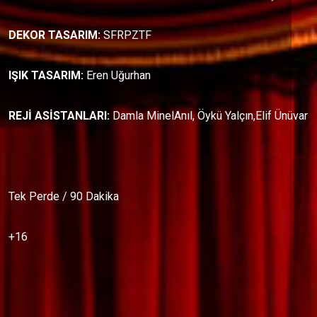
DEKOR TASARIM:
SFRPZTF
IŞIK TASARIM:
Eren Uğurhan
REJİ ASİSTANLARI:
Damla MinelAnıl, Öykü Yalçın,Elif Ünüvar
Tek Perde / 90 Dakika
+16