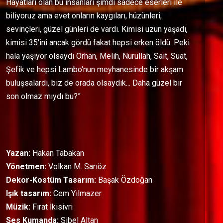
Hayatları olan bu insanları şimdi sadece eserleri ile
biliyoruz ama evet onların kaygıları, hüzünleri,
sevinçleri, güzel günleri de vardı. Kimisi uzun yaşadı,
kimisi 35'ini ancak gördü fakat hepsi erken öldü. Peki
hala yaşıyor olsaydı Orhan, Melih, Nurullah, Sait, Suat,
Şefik ve hepsi Lambo'nun meyhanesinde bir akşam
buluşsalardı, biz de orada olsaydık... Daha güzel bir
son olmaz mıydı bu?”
Yazan:
Hakan Tabakan
Yönetmen:
Volkan M. Sarıöz
Dekor-Kostüm Tasarım:
Başak Özdoğan
Işık tasarım:
Cem Yılmazer
Müzik:
Fırat İkisivri
Ses Kumanda:
Sibel Altan