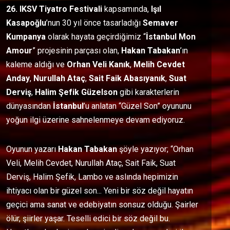
26. IKSV Tiyatro Festivali
kapsamında,
Işıl
Kasapoğlu
’nun 30 yıl önce tasarladığı
Semaver
Kumpanya
olarak hayata geçirdiğimiz “
İstanbul Mon
Amour
” projesinin parçası olan,
Hakan Tabakan
’ın
kaleme aldığı ve
Orhan Veli
Kanık
,
Melih Cevdet
Anday
,
Nurullah Ataç
,
Sait Faik Abasıyanık
,
Suat
Derviş
,
Halim Şefik Güzelson
gibi karakterlerin
dünyasından
İstanbul
’u anlatan “Güzel Son” oyununu
yoğun ilgi üzerine sahnelenmeye devam ediyoruz.
Oyunun yazarı
Hakan Tabakan
şöyle yazıyor; “Orhan
Veli, Melih Cevdet, Nurullah Ataç, Sait Faik, Suat
Derviş, Halim Şefik, Lambo ve aslında hepimizin
ihtiyacı olan bir güzel son... Yeni bir söz değil hayatın
geçici ama sanat ve edebiyatın sonsuz olduğu. Şairler
ölür, şiirler yaşar. Teselli edici bir söz değil bu.