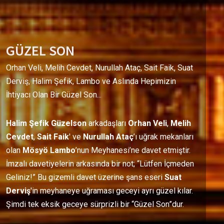
GÜZEL SON
Orhan Veli, Melih Cevdet, Nurullah Ataç, Sait Faik, Suat
Derviş, Halim Şefik, Lambo ve Aslında Hepimizin
İhtiyacı Olan Bir Güzel Son...
Halim Şefik
Güzelson
arkadaşları
Orhan Veli
,
Melih
Cevdet
,
Sait Faik
' ve
Nurullah Ataç
’ı uğrak mekanları
olan
Mösyö Lambo
’nun Meyhanesi’ne davet etmiştir.
İmzalı davetiyelerin arkasında bir not; “Lütfen İçmeden
Geliniz!” Bu gizemli davet üzerine şans eseri
Suat
Derviş
'in meyhaneye uğraması geceyi ayrı güzel kılar.
Şimdi tek eksik geceye sürprizli bir “Güzel Son”dur.