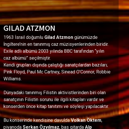
GILAD ATZMON
1963 İsrail doğumlu
Gilad Atzmon
günümüzde
İngiltere’nin en tanınmış caz müzisyenlerinden biridir.
Exile adlı albümü 2003 yılında BBC tarafından “yılın
caz albümü” seçilmiştir.
Kendi grupları dışında çalıştığı sanatçılardan bazıları;
Pink Floyd, Paul Mc Cartney, Sinead O’Connor, Robbie
Williams.
Dünyadaki tanınmış Filistin aktivistlerinden biri olan
sanatçının Filistin sorunu ile ilgili kitapları vardır ve
konserden önce kitap tanıtımı ve söyleşi yapılacaktır.
Bu konserinde kendisine davulda
Volkan Öktem
,
piyanoda
Serkan Özyılmaz
, bas gitarda
Alp