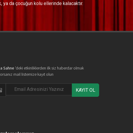
, ya da çocuğun kolu ellerinde kalacaktır.
a Sahne
'deki etkinliklerden ilk siz haberdar olmak
yorsanız mail listemize kayıt olun
KAYIT OL