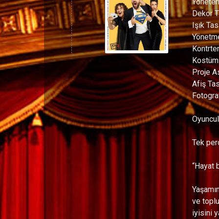
Yönete
Dekor T
Işık Tas
Yönetme
Kontrte
Kostüm
Proje As
Afiş Ta
Fotogra
Oyuncul
Tek per
“Hayat b
Yaşamım
ve toplu
iyisini 