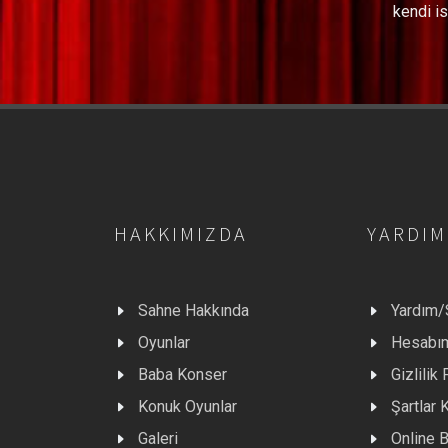
kendi is
HAKKIMIZDA
YARDIM
Sahne Hakkında
Yardım
Oyunlar
Hesabı
Baba Konser
Gizlilik 
Konuk Oyunlar
Şartlar 
Galeri
Online B