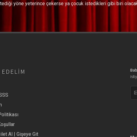
tediği yöne yeterince çekerse ya çocuk istedikleri gibi biri olacak
Bab
 EDELIM
isti
/SSS
m
Politikası
Koşullar
ilet Al | Gişeye Git