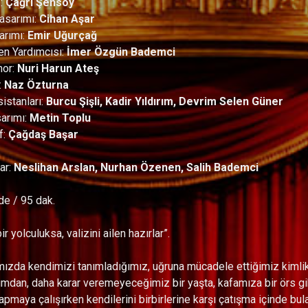
n:
Çağrı Şensoy
asarımı:
Cihan Aşar
arımı:
Emir Uğurçağ
n Yardımcısı:
İmer Özgün Bademci
nor:
Nuri Harun Ateş
:
Naz Özturna
istanları:
Burcu Şişli, Kadir Yıldırım, Devrim Selen Güner
sarımı:
Metin Toplu
f:
Çağdaş Başar
ar:
Neslihan Arslan, Nurhan Özenen, Salih Bademci
de / 95 dak.
ir yolculuksa, valizini ailen hazırlar”.
ızda kendimizi tanımladığımız, uğruna mücadele ettiğimiz kimli
mdan, daha karar veremeyeceğimiz bir yaşta, kafamıza bir örs gibi 
yapmaya çalışırken kendilerini birbirlerine karşı çatışma içinde bu