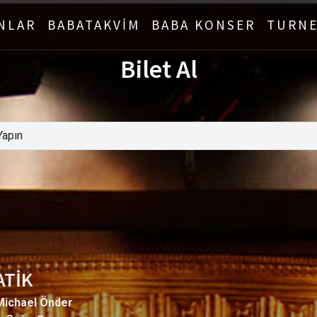
NLAR
BABATAKVİM
BABA KONSER
TURNE
Bilet Al
ATİK
ichael Önder