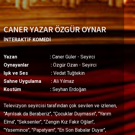
CANER YAZAR ÖZGÜR OYNAR
İNTERAKTİF KOMEDİ
Yazan :
Caner Güler - Seyirci
Oynayanlar :
Özgür Ozan - Seyirci
Işık ve Ses :
Vedat Tuğtekin
Sahne Uygulama :
Ali Yılmaz
Kostüm :
Seyhan Erdoğan
Televizyon seyircisi tarafından çok sevilen ve izlenen,
"Ayrılsak da Beraberiz", "Çocuklar Duymasın", "Yarım
Elma", "Seksenler", "Zengin Kız Fakir Oğlan",
"Yasemince", "Papatyam", "En Son Babalar Duyar",