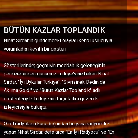
BÜTÜN KAZLAR TOPLANDIK
Nihat Sırdar'ın gündemdeki olayları kendi üslubuyla
yorumladığı keyifli bir gösteri!
Gösterilerinde; geçmişin meddahlık geleneğinin
penceresinden günümüz Türkiye'sine bakan Nihat
Sırdar, "İyi Uykular Türkiye", "Sivrisinek Dedin de
Aklıma Geldi" ve "Bütün Kazlar Toplandık" adlı
gösterileriyle Türkiye’nin birçok ilini gezerek
izleyicisiyle buluştu.
Özel radyoların kurulduğundan bu yana radyoculuk
yapan Nihat Sırdar, defalarca "En İyi Radyocu" ve "En