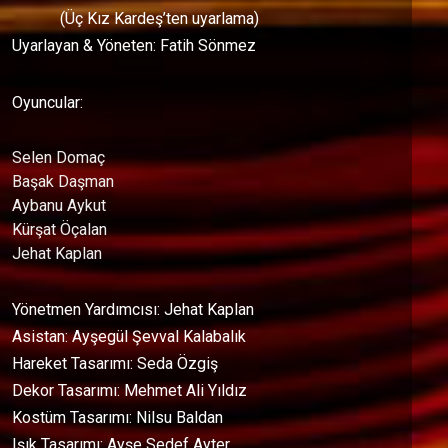
(Üç Kız Kardeş’ten uyarlama)
Uyarlayan & Yöneten: Fatih Sönmez
Oyuncular:
Selen Domaç
Başak Daşman
Aybanu Aykut
Kürşat Öçalan
Jehat Kaplan
Yönetmen Yardımcısı: Jehat Kaplan
Asistan: Ayşegül Şevval Kalabalık
Hareket Tasarımı: Seda Özgiş
Dekor Tasarımı: Mehmet Ali Yıldız
Kostüm Tasarımı: Nilsu Baldan
Işık Tasarımı: Ayşe Sedef Ayter