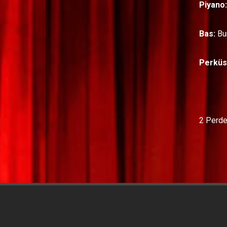
Piyano:
Bas:
Bur
Perküs
2 Perde