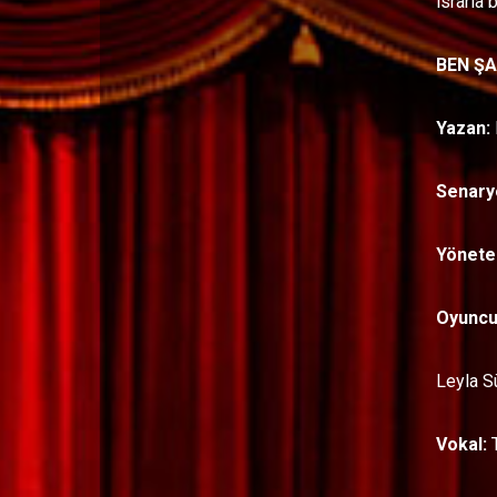
ısrarla 
BEN Ş
Yazan:
Senary
Yönete
Oyuncu
Leyla S
Vokal:
T