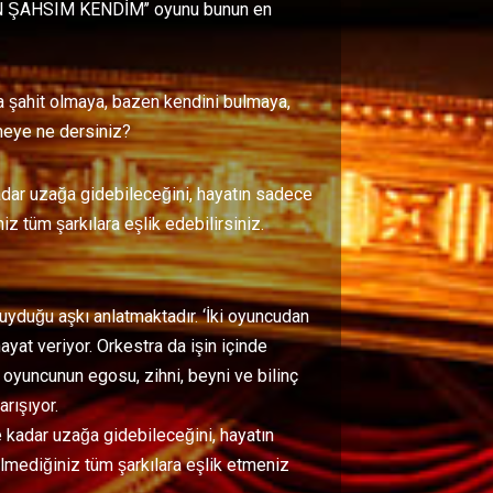
 ’’BEN ŞAHSIM KENDİM’’ oyunu bunun en
ra şahit olmaya, bazen kendini bulmaya,
emeye ne dersiniz?
kadar uzağa gidebileceğini, hayatın sadece
iz tüm şarkılara eşlik edebilirsiniz.
yduğu aşkı anlatmaktadır. ‘İki oyuncudan
hayat veriyor. Orkestra da işin içinde
a oyuncunun egosu, zihni, beyni ve bilinç
rışıyor.
e kadar uzağa gidebileceğini, hayatın
lmediğiniz tüm şarkılara eşlik etmeniz