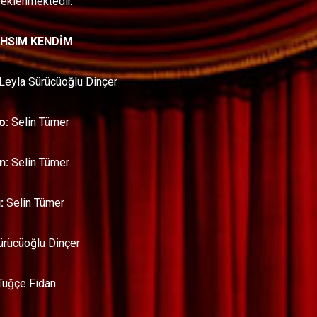
beklenmektedir.
AHSIM KENDİM
Leyla Sürücüoğlu Dinçer
o:
Selin Tümer
n:
Selin Tümer
:
Selin Tümer
ürücüoğlu Dinçer
uğçe Fidan