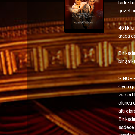
birleşt
güzel ör
45’likle
arada d
Bir kadı
bir şark
SİNOPS
Oyun ger
ve dört
olunca o
altı olar
Bir kadı
sadece b