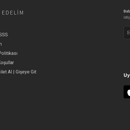
Bab
 EDELIM
isti
/SSS
m
Politikası
Koşullar
ilet Al | Gişeye Git
Uy