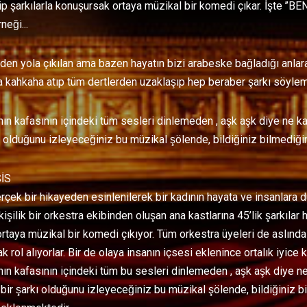
irip şarkılarla konuşursak ortaya müzikal bir komedi çıkar. İşte
neği...
rden yola çıkılan ama bazen hayatın bizi arabeske bağladığı anla
a kahkaha atıp tüm dertlerden uzaklaşıp hep beraber şarkı söyl
nın kafasının içindeki tüm sesleri dinlemeden , aşk aşk diye ne 
ı olduğunu izleyeceğiniz bu müzikal şölende, bildiğiniz bilmediğin
İS
çek bir hikayeden esinlenilerek bir kadının hayata ve insanlara du
 kişilik bir orkestra ekibinden oluşan ana kastlarına 45’lik şarkılar 
rtaya müzikal bir komedi çıkıyor. Tüm orkestra üyeleri de aslınd
ak rol alıyorlar. Bir de olaya insanın içsesi eklenince ortalık iyice ka
nın kafasının içindeki tüm bu sesleri dinlemeden , aşk aşk diye n
ir şarkı olduğunu izleyeceğiniz bu müzikal şölende, bildiğiniz bi