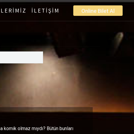
LERİMİZ
İLETİŞİM
Online Bilet Al
aha komik olmaz mıydı? Bütün bunları