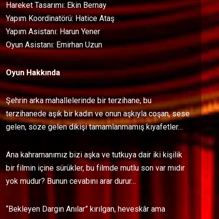
Hareket Tasarımı: Ekin Bernay
Yapım Koordinatörü: Hatice Ataş
Yapım Asistanı: Harun Yener
Oyun Asistanı: Emirhan Uzun
Oyun Hakkında
Şehrin arka mahallelerinde bir terzihane, bu
terzihanede aşık bir kadın ve onun aşkıyla coşan, sese
gelen, söze gelen dikişi tamamlanmamış kıyafetler…
Ana kahramanımız bizi aşka ve tutkuya dair iki kişilik
bir filmin içine sürükler, bu filmde mutlu son var mıdır
yok mudur? Bunun cevabını arar durur…
“Bekleyen Dargın Anılar” kırılgan, heveskâr ama