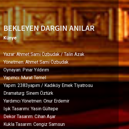
BEKLEYEN DARGIN ANILAR
Künye
Yazar: Ahmet Sami Özbudak / Talin Azak
Yönetmen: Ahmet Sami Özbudak
Oynayan: Pınar Yıldırım
Yapımcı: Murat Temel
Yapım: 2383yapım / Kadıköy Emek Tiyatrosu
Dramaturg: Sinem Öztürk
Yardımcı Yönetmen: Onur Erdemir
Işık Tasarımı: Yasin Gültepe
Dekor Tasarım: Cihan Aşar
Kukla Tasarım: Cengiz Samsun