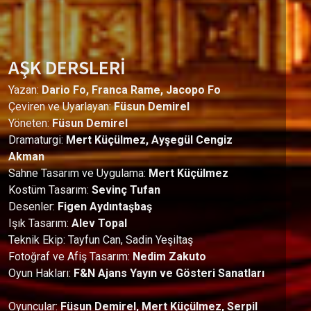
AŞK DERSLERİ
Yazan:
Dario Fo, Franca Rame, Jacopo Fo
Çeviren ve Uyarlayan:
Füsun Demirel
Yöneten:
Füsun Demirel
Dramaturgi:
Mert Küçülmez, Ayşegül Cengiz
Akman
Sahne Tasarım ve Uygulama:
Mert Küçülmez
Kostüm Tasarım:
Sevinç Tufan
Desenler:
Figen Aydıntaşbaş
Işık Tasarım:
Alev Topal
Teknik Ekip: Tayfun Can, Sadin Yeşiltaş
Fotoğraf ve Afiş Tasarım:
Nedim Zakuto
Oyun Hakları:
F&N Ajans Yayın ve Gösteri Sanatları
Oyuncular:
Füsun Demirel, Mert Küçülmez, Serpil