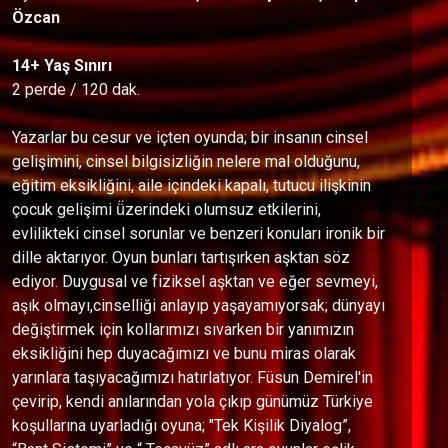
Özcan
14+ Yaş Sınırı
2 perde / 120 dak.
Yazarlar bu cesur ve içten oyunda; bir insanın cinsel
gelişimini, cinsel bilgisizliğin nelere mal olduğunu,
eğitim eksikliğini, aile içindeki kapalı, tutucu ilişkinin
çocuk gelişimi ü̈zerindeki olumsuz etkilerini,
evlilikteki cinsel sorunlar ve benzeri konuları ironik bir
dille aktarıyor. Oyun bunları tartışırken aşktan söz
ediyor. Duygusal ve fiziksel aşktan ve eğer sevmeyi,
aşık olmayı,cinselliği anlayıp yaşayamıyorsak; dünyayı
değiştirmek için kollarımızı sıvarken bir yanımızın
eksikliğini hep duyacağımızı ve bunu miras olarak
yarınlara taşıyacağımızı hatırlatıyor. Füsun Demirel'in
çevirip, kendi anılarından yola çıkıp günümüz Türkiye
koşullarına uyarladığı oyuna; "Tek Kişilik Diyalog”,