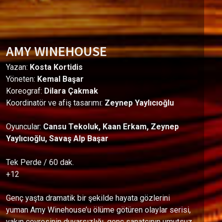
AMY WINEHOUSE
Yazan:
Kosta Kortidis
Yöneten:
Kemal Başar
Koreograf:
Dilara Çakmak
Koordinatör ve afiş tasarımı:
Zeynep Yaylıcıoğlu
Oyuncular:
Cansu Tekoluk, Kaan Erkam, Zeynep
Yaylıcıoğlu, Savaş Alp Başar
Tek Perde / 60 dak.
+12
Genç yaşta dramatik bir şekilde hayata gözlerini
yuman Amy Winehouse’u ölüme götüren olaylar serisi,
yakın çevresinin duyarsızlığı, genç sanatçının umutsuz