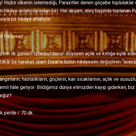
 Hiçbir ülkenin istemediği, Parazitler denen göçebe topluluklar ç
 hikâye anlatıcılarından biri. Her akşam, ateş başında toplanan Pa
ıyla bir hikâye anlatıyor.
et hikâyesi!
izinin ilk günleri! İstanbul’dayız! Büyüyen açlık ve kıtlığa eşlik ed
kâr bir hareket: İzan! Diyar’ın bütün hikâyesini değiştiren “acayip
ngınların, hastalıkların, göçlerin, kan sıcaklarının, açlık ve susu
mli hâle geliyor: Bildiğimiz dünya elimizden kayıp giderken, biz k
eğiz?
ek perde / 70 dk