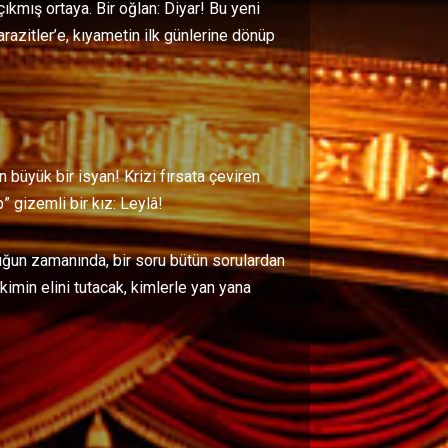
ıkmış ortaya. Bir oğlan: Diyar! Bu yeni
razitler’e, kıyametin ilk günlerine dönüp
en büyük bir isyan! Krizi fırsata çeviren
” gizemli bir kız: Leylâ!
zluğun zamanında, bir soru bütün sorulardan
imin elini tutacak, kimlerle yan yana