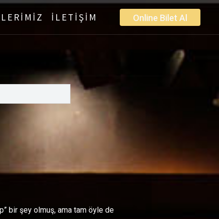
LERİMİZ
İLETİŞİM
Online Bilet Al
ip” bir şey olmuş, ama tam öyle de