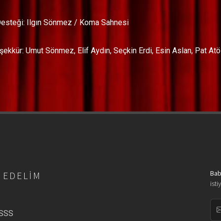
esteği: Ilgın Sönmez / Koma Sahnesi
şekkür: Umut Sönmez, Elif Aydın, Seçkin Erdi, Esin Aslan, Pat At
Bab
 EDELIM
isti
/SSS