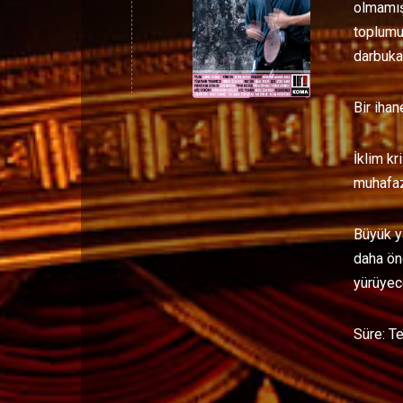
olmamış!
toplumun
darbukas
Bir ihan
İklim kr
muhafaza
Büyük ya
daha öne
yürüyec
Süre: T