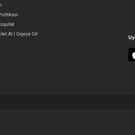
m
Politikası
Koşullar
ilet Al | Gişeye Git
Uy