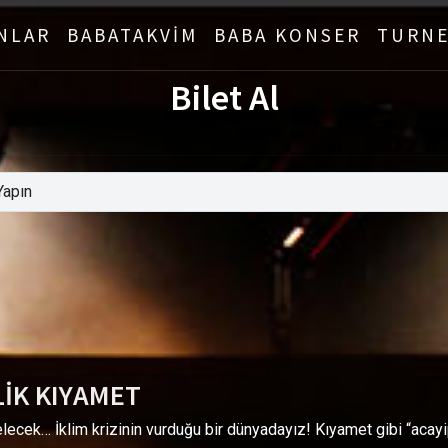
NLAR
BABATAKVİM
BABA KONSER
TURNE
Bilet Al
LİK KIYAMET
elecek… İklim krizinin vurduğu bir dünyadayız! Kıyamet gibi “acay